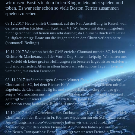
wir unsere Bosti´s in dem freien Ring miteinander spielen und
toben. Es war sehr schön so viele Boston Terrier zusammen
spielen zu sehen.
09.12.2017 Heute erhielt Chumani, auf der Nat. Ausstellung in Kassel, von
der sehr netten Richterin Fr. Kastl ein V1. Wir haben mit diesem Ergebnis
nicht gerechnet und freuen uns sehr darüber, da Chumani durch ihre letzte
Läufigkeit einige Haare um die Augen und an den Ohren verloren hatte
(hormonell Bedingt).
10.11.2017 Wie schon bei der GWS erzielte Chumani nur ein SG, bei dem
Richter Hr. Machetanz, auf der World Dog Show in Leipzig. Wir hatten uns
im Vorfeld eh keine großen Hoffnungen ein besseres Ergebnis zu erzielen
und sind zufrieden. Alles in allem haben wir sehr schöne Tage in Leipzig
verbracht, mit vielen Freunden.
08..11.2017 Auf der heutigen German Winner Show in Leipzig erreichte
Chumani ein SG, bei dem Richter Hr. Vanaken. Wir sind zufrieden mit dem
Ergebnis, da Chumani läufig ist und sich deshalb im Ring nicht so gut
zeigte. Wir möchten uns hier noch mal für den schönen Kennel Überwurf
gefertigt von unserer lieben Freundin Katrin (www.king-louis-
collection.com) bedanken. Bilder auf unseren FB-Seiten.
15.10.2017 Auf der Gemeinschafts-Zuchtschau in Unna-Königsborn erhielt
Chumani von der Richterin Fr. Kremser wiederum nur ein SG1. An diesem
Ausstellungsmarathon-Wochenende hatten wir viel Spaß, trotz der
Misserfolge, mit den vielen Freunden. Am meisten haben wir uns aber über
den Neuen Transportbox-Bezug, gefertigt von unserer Freundin Katrin (