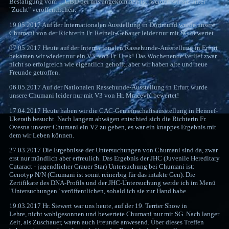
Bestätigung vom 1. CBD bei uns angekommen ist, werden wir sie unter
"Zucht" veröffentlichen.
19.05.2017 Auf der Internationalen Ausstellung in Dortmund wurde unsere
Chumani von der Richterin Fr. Reinelt-Gebauer leider nur mit SG bewertet.
07.05.2017 Heute auf der Internationalen Rassehunde-Ausstellung in Erfurt
bekamen wir wieder nur ein V3, von Fr. Urek! Das Wochenende verlief zwar
nicht so erfolgreich wie eigentlich gehofft, aber wir haben alte und neue
Freunde getroffen.
06.05.2017 Auf der Nationalen Rassehunde-Ausstellung in Erfurt wurde
unsere Chumani leider nur mit V3 von Hr. Mračević bewertet!
17.04.2017 Heute haben wir die CAC-Gemeinschaftsausstellung in Hennef-
Ukerath besucht. Nach langem abwägen entschied sich die Richterin Fr.
Ovesna unserer Chumani ein V2 zu geben, es war ein knappes Ergebnis mit
dem wir Leben können.
27.03.2017 Die Ergebnisse der Untersuchungen von Chumani sind da, zwar
erst nur mündlich aber erfreulich. Das Ergebnis der JHC (Juvenile Hereditary
Cataract - jugendlicher Grauer Star) Untersuchung bei Chumani ist:
Genotyp N/N (Chumani ist somit reinerbig für das intakte Gen). Die
Zertifikate des DNA-Profils und der JHC-Untersuchung werde ich im Menü
"Untersuchungen" veröffentlichen, sobald ich sie zur Hand habe.
19.03.2017 Hr. Siewert war uns heute, auf der 19. Terrier Show in
Lehre, nicht wohlgesonnen und bewertete Chumani nur mit SG. Nach langer
Zeit, als Zuschauer, waren auch Freunde anwesend. Über dieses Treffen