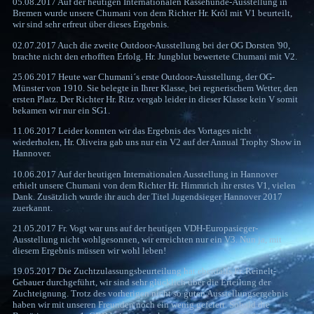
05.08.2017 Auf der heutigen Internationalen Rassehunde-Ausstellung in
Bremen wurde unsere Chumani von dem Richter Hr. Król mit V1 beurteilt,
wir sind sehr erfreut über dieses Ergebnis.
02.07.2017 Auch die zweite Outdoor-Ausstellung bei der OG Dorsten '90,
brachte nicht den erhofften Erfolg. Hr. Jungblut bewertete Chumani mit V2.
25.06.2017 Heute war Chumani´s erste Outdoor-Ausstellung, der OG-
Münster von 1910. Sie belegte in Ihrer Klasse, bei regnerischem Wetter, den
ersten Platz. Der Richter Hr. Ritz vergab leider in dieser Klasse kein V somit
bekamen wir nur ein SG1.
11.06.2017 Leider konnten wir das Ergebnis des Vortages nicht
wiederholen, Hr. Oliveira gab uns nur ein V2 auf der Annual Trophy Show in
Hannover.
10.06.2017 Auf der heutigen Internationalen Ausstellung in Hannover
erhielt unsere Chumani von dem Richter Hr. Himmrich ihr erstes V1, vielen
Dank. Zusätzlich wurde ihr auch der Titel Jugendsieger Hannover 2017
zuerkannt.
21.05.2017 Fr. Vogt war uns auf der heutigen VDH-Europasieger-
Ausstellung nicht wohlgesonnen, wir erreichten nur ein V3. Nun ja, mit
diesem Ergebnis müssen wir wohl leben!
19.05.2017 Die Zuchtzulassungsbeurteilung hat ebenfalls Fr. Reinelt-
Gebauer durchgeführt, wir sind sehr glücklich über die Erteilung der
Zuchteignung. Trotz des vorherigen nicht so guten Ausstellungsergebnis
haben wir mit unseren Freunden noch ein wenig gefeiert. Sobald die