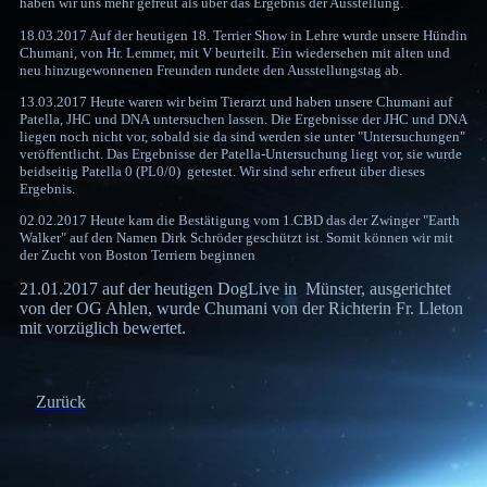
haben wir uns mehr gefreut als über das Ergebnis der Ausstellung.
18.03.2017 Auf der heutigen 18. Terrier Show in Lehre wurde unsere Hündin
Chumani, von Hr. Lemmer, mit V beurteilt. Ein wiedersehen mit alten und
neu hinzugewonnenen Freunden rundete den Ausstellungstag ab.
13.03.2017 Heute waren wir beim Tierarzt und haben unsere Chumani auf
Patella, JHC und DNA untersuchen lassen. Die Ergebnisse der JHC und DNA
liegen noch nicht vor, sobald sie da sind werden sie unter "Untersuchungen"
veröffentlicht. Das Ergebnisse der Patella-Untersuchung liegt vor, sie wurde
beidseitig Patella 0 (PL0/0) getestet. Wir sind sehr erfreut über dieses
Ergebnis.
02.02.2017 Heute kam die Bestätigung vom 1.CBD das der Zwinger "Earth
Walker" auf den Namen Dirk Schröder geschützt ist. Somit können wir mit
der Zucht von Boston Terriern beginnen
21.01.2017 auf der heutigen DogLive in Münster, ausgerichtet
von der OG Ahlen, wurde Chumani von der Richterin Fr. Lleton
mit vorzüglich bewertet.
Zurück