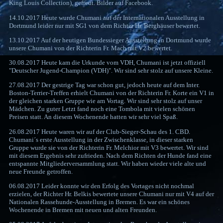
King Louis Collection), gefreut. Bilder auf Facebook.
14.10.2017 Heute wurde Chumani auf der Internationalen Ausstellung in
Dortmund leider nur mit SG1 von dem Richter Hr. Berghäuser bewertet.
13.10.2017 Auf der heutigen Bundessieger Ausstellung in Dortmund wurde
unsere Chumani von der Richterin Fr. Mach mit V2 bewertet.
30.08.2017 Heute kam die Urkunde vom VDH, Chumani ist jetzt offiziell
"Deutscher Jugend-Champion (VDH)". Wir sind sehr stolz auf unsere Kleine.
27.08.2017 Der gestrige Tag war schon gut, jedoch heute auf dem Inter.
Boston-Terrier-Treffen erhielt Chumani von der Richterin Fr. Korte ein V1 in
der gleichen starken Gruppe wie am Vortag. Wir sind sehr stolz auf unser
Mädchen. Zu guter Letzt fand noch eine Tombola mit vielen schönen
Preisen statt. An diesem Wochenende hatten wir sehr viel Spaß.
26.08.2017 Heute waren wir auf der Club-Sieger-Schau des 1. CBD.
Chumani´s erste Ausstellung in der Zwischenklasse, in dieser starken
Gruppe wurde sie von der Richterin Fr. Melchior mit V3 bewertet. Wir sind
mit diesem Ergebnis sehr zufrieden. Nach dem Richten der Hunde fand eine
entspannte Mitgliederversammlung statt. Wir haben wieder viele alte und
neue Freunde getroffen.
06.08.2017 Leider konnte wir den Erfolg des Vortages nicht nochmal
erzielen, der Richter Hr. Belkis bewertete unsere Chumani nur mit V4 auf der
Nationalen Rassehunde-Ausstellung in Bremen. Es war ein schönes
Wochenende in Bremen mit neuen und alten Freunden.