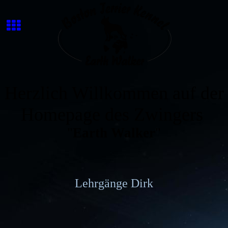
Herzlich Willkommen auf der
Homepage des Zwingers
"
Earth Walker
"
Lehrgänge Dirk